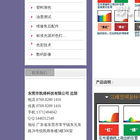
塑料测色
油墨测试
维修售后配件
标准光源对色灯…
色彩技术
数码影像
联系我们
产品说明
：
东莞市凯得科技有限公司 总部
电话:0769-8289 1416
传真:0769-8289 1416
手机:13712494042
Q Q:1448312549
地址:广东省东莞市常平镇东元东
路28号悦凯商务楼5楼506室