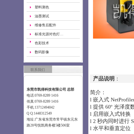
塑料测色
油墨测试
维修售后配件
标准光源对色灯…
色彩技术
数码影像
联系我们
产品说明
：
东莞市凯得科技有限公司 总部
简介：
电话:0769-8289 1416
l
嵌入式 NetPro
传真:0769-8289 1416
l
提供 60º 光泽度
手机:13712494042
l
启用嵌入式转换
Q Q:1448312549
地址:广东省东莞市常平镇东元东
l
2 秒内同时进行 SC
路28号悦凯商务楼5楼506室
l
水平和垂直定位