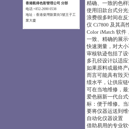
精确、一致的色样
香港凱得色彩管理公司 分部
电话:+852-2690 0538
使用旧款台式分光
地址：香港柴灣新業街5號王子工
浪费很多时间在反
業大廈
仪 Ci7800 及其高
Color iMatch 
一致、精确的展示
快速测量，对大小
审核轨迹包括了设
多孔径设计以适应
如果原料或最终产
而言可能具有毁灭
绩水平，让供应链
可在当地维修，最
爱色丽新一代台式分光
标：便于维修。当
要将仪器运送到维
自动化仪器设置
借助易用的专业软