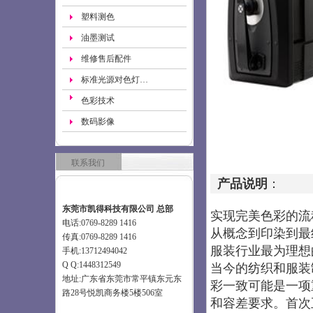
塑料测色
油墨测试
维修售后配件
标准光源对色灯…
色彩技术
数码影像
联系我们
产品说明
：
东莞市凯得科技有限公司 总部
实现完美色彩的流
电话:0769-8289 1416
从概念到印染到最
传真:0769-8289 1416
服装行业最为理想
手机:13712494042
Q Q:1448312549
当今的纺织和服装
地址:广东省东莞市常平镇东元东
彩一致可能是一项
路28号悦凯商务楼5楼506室
和容差要求。首次